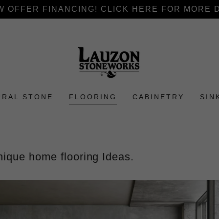
 OFFER FINANCING! CLICK HERE FOR MORE 
URAL STONE
FLOORING
CABINETRY
SIN
unique home flooring Ideas.