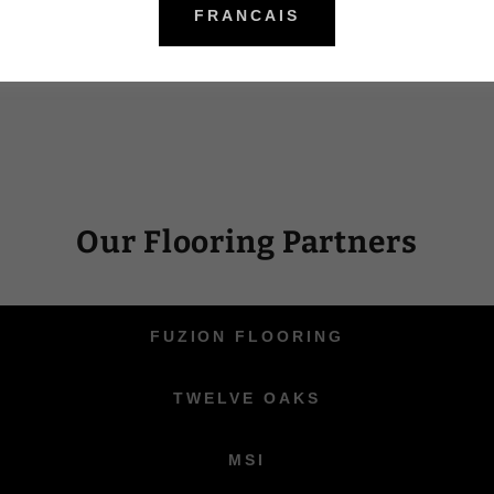
FRANCAIS
Our Flooring Partners
FUZION FLOORING
TWELVE OAKS
MSI